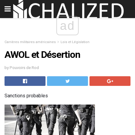
ad
Carrières militaires américaines
Lois et Législation
AWOL et Désertion
by Pouvoirs de Rod
Sanctions probables