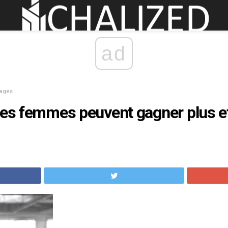
ad
tages
les femmes peuvent gagner plus et