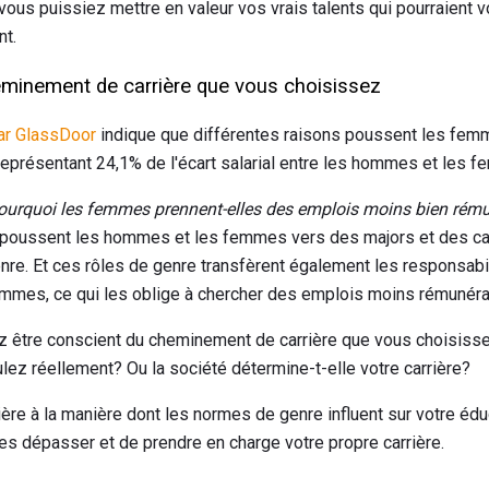
e vous puissiez mettre en valeur vos vrais talents qui pourraient v
nt.
minement de carrière que vous choisissez
ar GlassDoor
indique que différentes raisons poussent les fem
représentant 24,1% de l'écart salarial entre les hommes et les 
ourquoi les femmes prennent-elles des emplois moins bien rém
 poussent les hommes et les femmes vers des majors et des car
enre. Et ces rôles de genre transfèrent également les responsabi
mes, ce qui les oblige à chercher des emplois moins rémunérate
z être conscient du cheminement de carrière que vous choisiss
ulez réellement? Ou la société détermine-t-elle votre carrière?
ière à la manière dont les normes de genre influent sur votre éduc
les dépasser et de prendre en charge votre propre carrière.