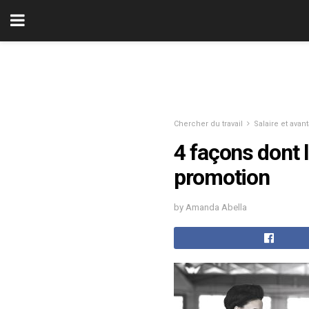
Chercher du travail
Salaire et avan
4 façons dont 
promotion
by Amanda Abella