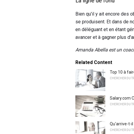
La ligne de fond
Bien qu'il y ait encore des 
se produisent. Et dans de n
en déléguant et en étant gé
avancer et à gagner plus d'a
Amanda Abella est un coach 
Related Content
Top 10 à fai
CHERCHER DU T
Salary.com Ca
CHERCHER DU T
Qu'arrive-t-i
CHERCHER DU T