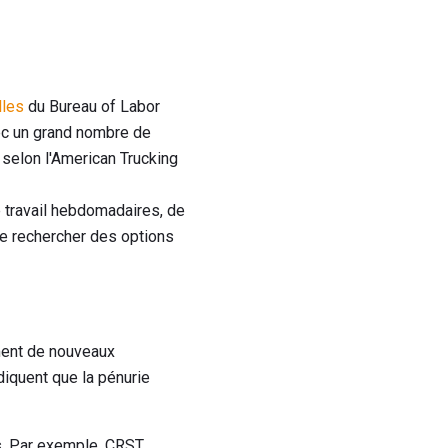
lles
du Bureau of Labor
vec un grand nombre de
 selon l'American Trucking
 travail hebdomadaires, de
de rechercher des options
ement de nouveaux
iquent que la pénurie
rs. Par exemple, CRST