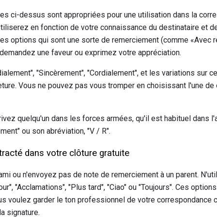
es ci-dessus sont appropriées pour une utilisation dans la cor
tiliserez en fonction de votre connaissance du destinataire et d
z les options qui sont une sorte de remerciement (comme «Avec
 demandez une faveur ou exprimez votre appréciation.
alement", "Sincèrement", "Cordialement", et les variations sur 
meture. Vous ne pouvez pas vous tromper en choisissant l'une de 
rivez quelqu'un dans les forces armées, qu'il est habituel dans l'a
ment" ou son abréviation, "V / R".
tracté dans votre clôture gratuite
ami ou n'envoyez pas de note de remerciement à un parent. N'util
", "Acclamations", "Plus tard", "Ciao" ou "Toujours". Ces option
ous voulez garder le ton professionnel de votre correspondance c
la signature.