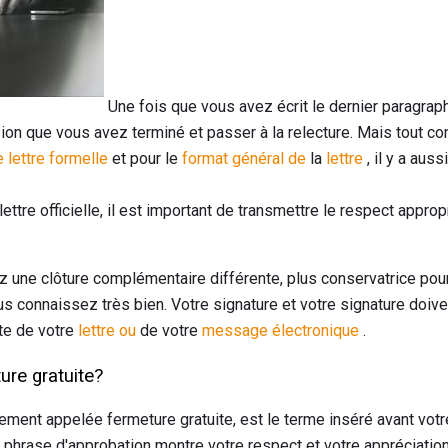
Une fois que vous avez écrit le dernier paragraphe 
ion que vous avez terminé et passer à la relecture. Mais tout co
 lettre formelle
et pour le
format général de
la
lettre
, il y a aus
ttre officielle, il est important de transmettre le respect approp
z une clôture complémentaire différente, plus conservatrice pour
s connaissez très bien. Votre signature et votre signature doive
te de votre
lettre ou
de votre
message électronique
.
ure gratuite?
ement appelée fermeture gratuite, est le terme inséré avant votr
tte phrase d'approbation montre votre respect et votre appréciatio