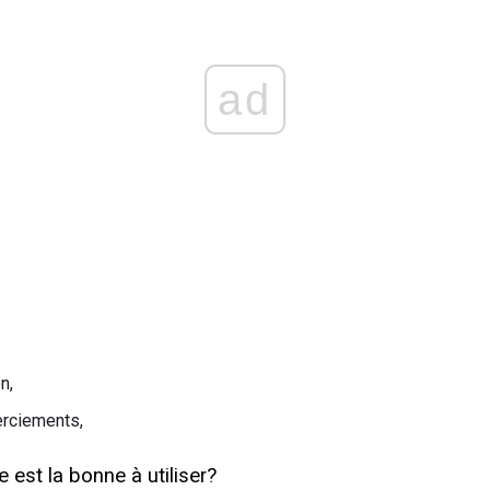
ad
n,
rciements,
e est la bonne à utiliser?