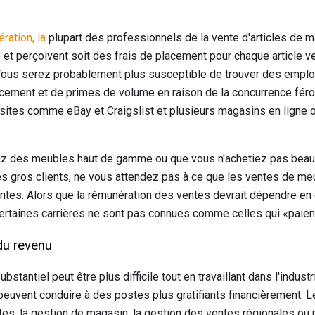
ration, la
plupart des professionnels de la vente d'articles de 
 et perçoivent soit des frais de placement pour chaque article v
Vous serez probablement plus susceptible de trouver des emplo
cement et de primes de volume en raison de la concurrence féroc
e sites comme eBay et Craigslist et plusieurs magasins en ligne 
z des meubles haut de gamme ou que vous n'achetiez pas beau
ès gros clients, ne vous attendez pas à ce que les ventes de me
ntes. Alors que la rémunération des ventes devrait dépendre en 
certaines carrières ne sont pas connues comme celles qui «paien
 du revenu
stantiel peut être plus difficile tout en travaillant dans l'indus
peuvent conduire à des postes plus gratifiants financièrement. L
es, la gestion de magasin, la gestion des ventes régionales ou na