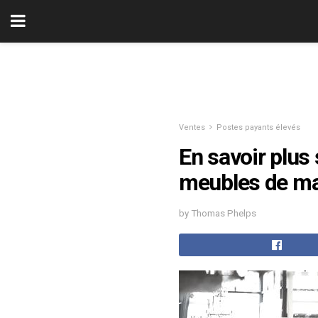
Ventes
Postes payants élevés
En savoir plus 
meubles de m
by Thomas Phelps