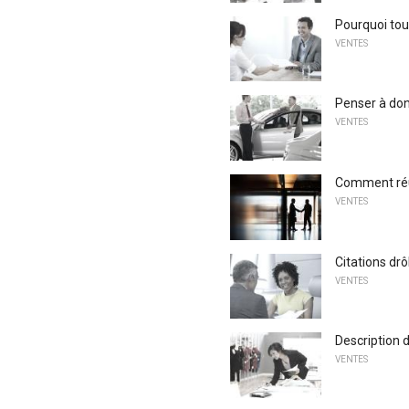
Pourquoi tou
VENTES
Penser à don
VENTES
Comment réu
VENTES
Citations drô
VENTES
Description 
VENTES