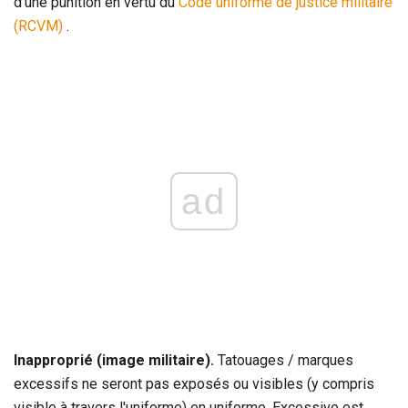
d'une punition en vertu du
Code uniforme de justice militaire
(RCVM)
.
ad
Inapproprié (image militaire).
Tatouages ​​/ marques
excessifs ne seront pas exposés ou visibles (y compris
visible à travers l'uniforme) en uniforme. Excessive est