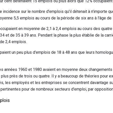
ur cent détenaient 15 emplois ou plus alors que 12% occupaient
une incidence sur le nombre d'emplois qu'il détenait à n'importe q
oyenne 5,5 emplois au cours de la période de six ans à l'âge de 
 occupaient en moyenne de 2,1 à 2,4 emplois au cours des quatre
 34 et de 35 à 39 ans. Pendant la phase la plus établie de la carri
de 2,4 emplois.
upaient un peu plus d'emplois de 18 à 48 ans que leurs homologu
s années 1960 et 1980 avaient en moyenne deux changements d
t plus près de trois ou quatre. Il y a beaucoup de théories pour e
s, les employés et les entreprises se concentrent davantage sur
pertinentes pour de nombreux secteurs d'emploi, par oppositio
plois