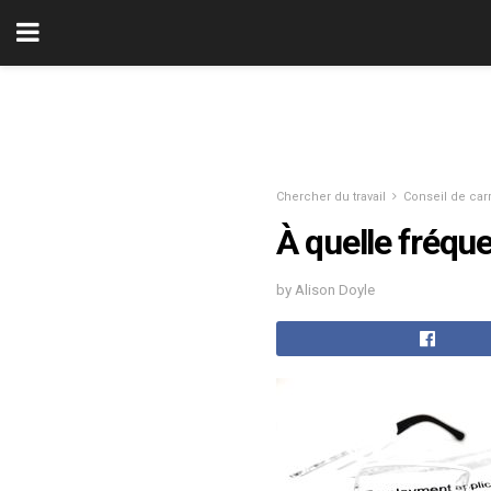
Chercher du travail
Conseil de car
À quelle fréqu
by Alison Doyle