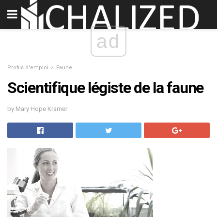
ad
Profils d'emploi
Faune
Scientifique légiste de la faune
by Mary Hope Kramer