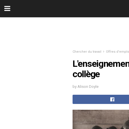
Chercher du travail
Offres d'emplo
L'enseignement
collège
by Alison Doyle