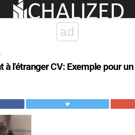
ad
i
 à l'étranger CV: Exemple pour un