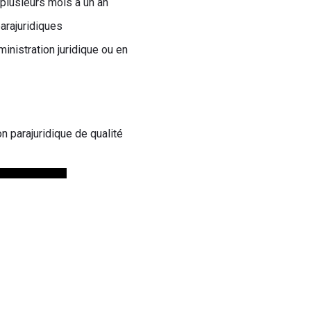
 plusieurs mois à un an
arajuridiques
nistration juridique ou en
n parajuridique de qualité