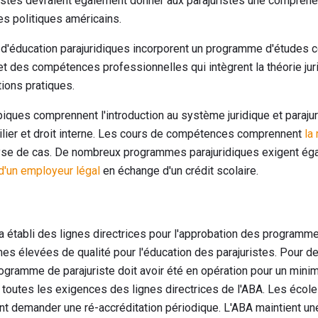
tes devraient également donner aux parajuristes une compréhens
s politiques américains.
d'éducation parajuridiques incorporent un programme d'études c
 et des compétences professionnelles qui intègrent la théorie ju
ions pratiques.
piques comprennent l'introduction au système juridique et parajur
obilier et droit interne. Les cours de compétences comprennent
la
alyse de cas. De nombreux programmes parajuridiques exigent ég
d'un employeur légal
en échange d'un crédit scolaire.
a établi des lignes directrices pour l'approbation des programme
es élevées de qualité pour l'éducation des parajuristes. Pour d
programme de parajuriste doit avoir été en opération pour un mi
 toutes les exigences des lignes directrices de l'ABA. Les école
ent demander une ré-accréditation périodique. L'ABA maintient u