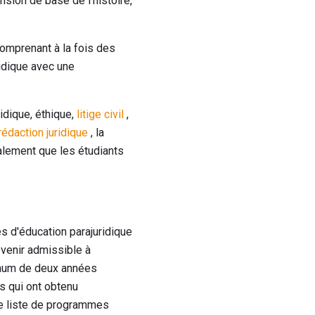
ion de base de l'histoire,
omprenant à la fois des
ridique avec une
idique, éthique,
litige civil
,
 rédaction juridique
, la
alement que les étudiants
s d'éducation parajuridique
evenir admissible à
nimum de deux années
s qui ont obtenu
ne liste de programmes