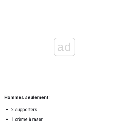
ad
Hommes seulement:
2 supporters
1 crème à raser