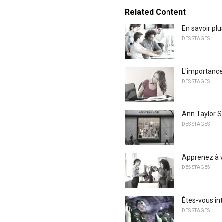
Related Content
En savoir pl
DES STAGES
L'importance
DES STAGES
Ann Taylor 
DES STAGES
Apprenez à v
DES STAGES
Êtes-vous int
DES STAGES