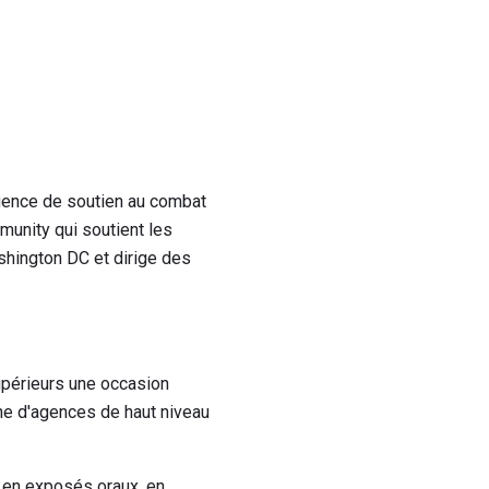
gence de soutien au combat
unity qui soutient les
shington DC et dirige des
upérieurs une occasion
che d'agences de haut niveau
, en exposés oraux, en