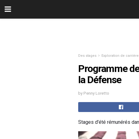
Des stages
Exploration de carrière
Programme de 
la Défense
by Penny Loretto
Stages d'été rémunérés dan