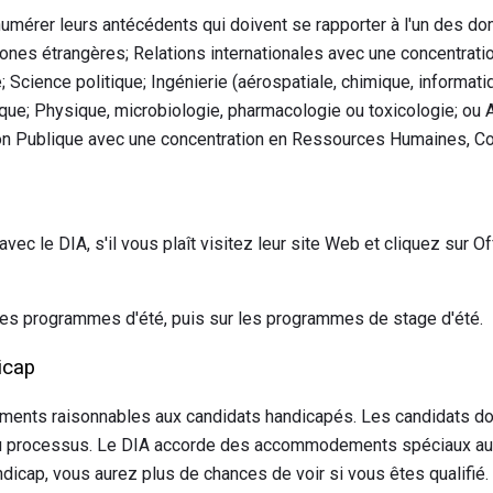
umérer leurs antécédents qui doivent se rapporter à l'un des do
nes étrangères; Relations internationales avec une concentrati
 Science politique; Ingénierie (aérospatiale, chimique, informatiq
tique; Physique, microbiologie, pharmacologie ou toxicologie; ou A
on Publique avec une concentration en Ressources Humaines, Com
vec le DIA, s'il vous plaît visitez leur site Web et cliquez sur O
les programmes d'été, puis sur les programmes de stage d'été.
icap
ents raisonnables aux candidats handicapés. Les candidats doiv
du processus. Le DIA accorde des accommodements spéciaux au c
andicap, vous aurez plus de chances de voir si vous êtes qualifié.